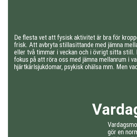
De flesta vet att fysisk aktivitet är bra för kro
frisk. Att avbryta stillasittande med jämna mel
eller två timmar i veckan och i övrigt sitta stil
fokus på att röra oss med jämna mellanrum i var
hjärtkärlsjukdomar, psykisk ohälsa mm. Men vad
Varda
Vardagsmot
gör en norm