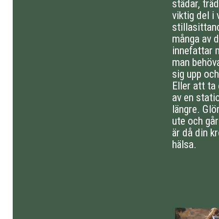
städar, tr
viktig del i
stillasitta
många av d
innefattar 
man behöva
sig upp och
Eller att t
av en statio
längre. Glö
ute och går
är då din k
hälsa.