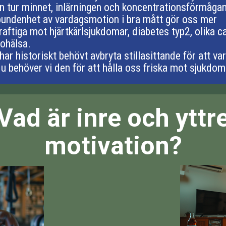
in tur minnet, inlärningen och koncentrationsförmågan
lbundenhet av vardagsmotion i bra mått gör oss mer
aftiga mot hjärtkärlsjukdomar, diabetes typ2, olika 
 ohälsa.
har historiskt behövt avbryta stillasittande för att var
u behöver vi den för att hålla oss friska mot sjukdom
Vad är inre och yttr
motivation?