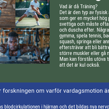
Vad är då Träning?
Det är den typ av fysisk 
som ger en mycket hög pu
svettiga och måste ofta
och duscha efter. Någr
gymma, spela tennis, b
squash, springa eller a
eftersträvar att bli bättr
större muskler eller gå ne
Man kan förstås utöva t
att det är kul också.
r forskningen om varför vardagsmotion ä
as blodcirkulationen i hjärnan och det bildas nya nervc