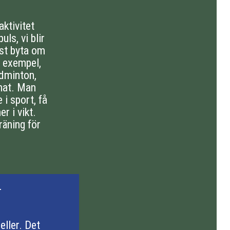
aktivitet
ls, vi blir
st byta om
a exempel,
adminton,
nnat. Man
e i sport, få
r i vikt.
räning för
r
eller. Det