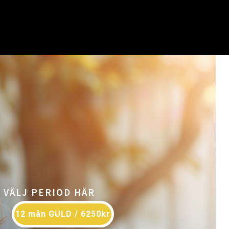
VÄLJ PERIOD HÄR
12 mån GULD / 6250kr