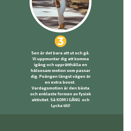
3
Sen är det bara att ut och gå.
Vi uppmuntar dig att komma
igång och upprätthålla en
hälsosam motion som passar
dig. Poängen längst vägen är
en extra boost.
Vardagsmotion är den bästa
och enklaste formen av fysisk
aktivitet. Så KOM I GÅNG och
Lycka till!