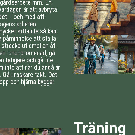
ädgårdsarbete mm. En
 vardagen är att avbryta
ndet. I och med att
agens arbeten
mycket sittande så kan
 påminnelse att ställa
 strecka ut emellan åt.
a en lunchpromenad, gå
n tidigare och gå lite
m inte att när du ändå är
. Gå i raskare takt. Det
ropp och hjärna bygger
Träning