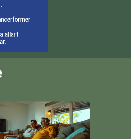
.
cancerformer
a allärt
ar.
e