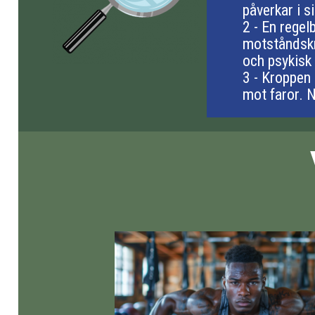
påverkar i s
2 - En rege
motståndskr
och psykisk
3 - Kroppen 
mot faror. N