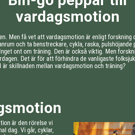
Bin-go peppar till
vardagsmotion
ppen. Men få vet att vardagsmotion är enligt forskning 
lanrum och ta benstreckare, cykla, raska, pulshöjande
l. Inget ont om träning. Den är också viktig. Men forsk
dagen. Det är för att förhindra de vanligaste folksj
 är skillnaden mellan vardagsmotion och träning?
gsmotion
ion är den rörelse vi
al dag. Vi går, cyklar,