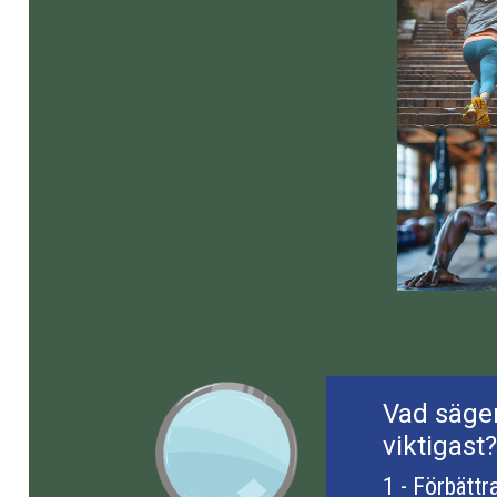
Vad säge
viktigast?
1 - Förbättr